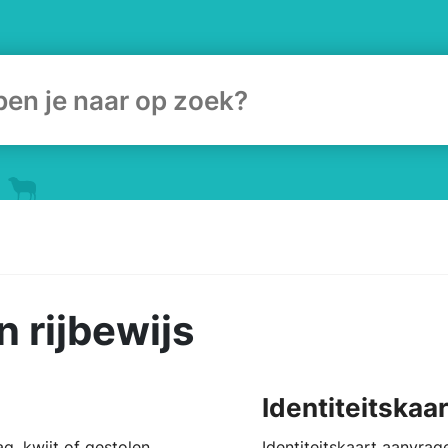
ulier
n rijbewijs
Identiteitskaar
, kwijt of gestolen
Identiteitskaart aanvrag