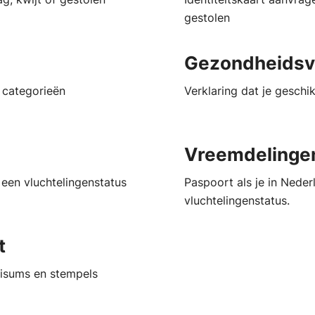
gestolen
Gezondheidsve
g categorieën
Verklaring dat je geschi
Vreemdelinge
een vluchtelingenstatus
Paspoort als je in Nede
vluchtelingenstatus.
t
visums en stempels