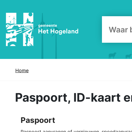
Zoekform
Home
Paspoort, ID-kaart e
Paspoort
Paspoort aanvragen of vernieuwen, spoedaanvraag