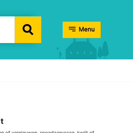
Menu
t
en of vernieuwen, spoedaanvraag, kwijt of