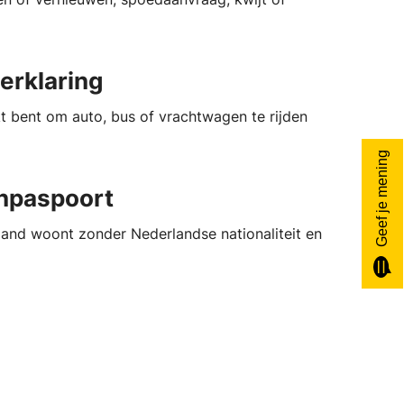
rklaring
kt bent om auto, bus of vrachtwagen te rijden
Geef je mening
npaspoort
rland woont zonder Nederlandse nationaliteit en