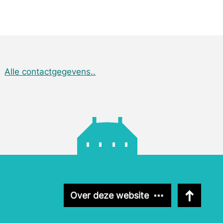
Alle contactgegevens..
Naar boven
Over deze website