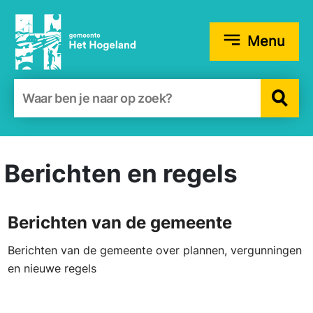
Menu
Zoekformulier
Berichten en regels
Berichten van de gemeente
Berichten van de gemeente over plannen, vergunningen
en nieuwe regels