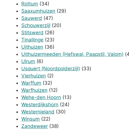
Rottum
(34)
Saaxumhuizen
(29)
Sauwerd
(47)
Schouwerzijl
(20)
Stitswerd
(26)
Tinallinge
(23)
Uithuizen
(36)
Uithuizermeeden (Hefswal, Paapstil, Valom)
(
Ulrum
(6)
Usquert (Noordpolderzijl)
(33)
Vierhuizen
(2)
Warffum
(32)
Warfhuizen
(12)
Wehe-den Hoorn
(13)
Westerdijkshorn
(24)
Westernieland
(30)
Winsum
(22)
Zandeweer
(38)