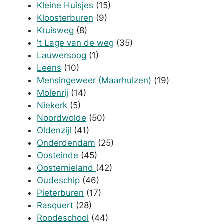
Kleine Huisjes
(15)
Kloosterburen
(9)
Kruisweg
(8)
't Lage van de weg
(35)
Lauwersoog
(1)
Leens
(10)
Mensingeweer (Maarhuizen)
(19)
Molenrij
(14)
Niekerk
(5)
Noordwolde
(50)
Oldenzijl
(41)
Onderdendam
(25)
Oosteinde
(45)
Oosternieland
(42)
Oudeschip
(46)
Pieterburen
(17)
Rasquert
(28)
Roode­school
(44)