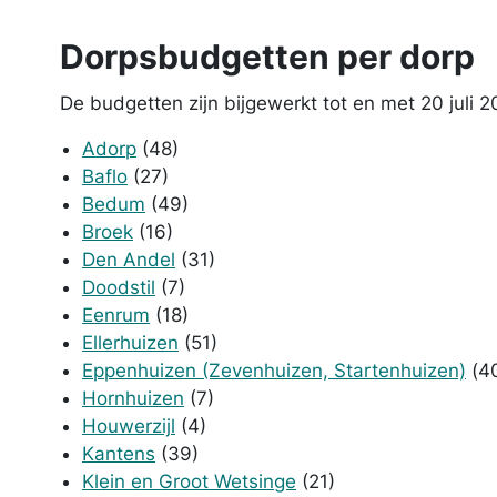
Dorpsbudgetten per dorp
De budgetten zijn bijgewerkt tot en met 20 juli 
Adorp
(48)
Baflo
(27)
Bedum
(49)
Broek
(16)
Den Andel
(31)
Doodstil
(7)
Eenrum
(18)
Ellerhuizen
(51)
Eppenhuizen (Zevenhuizen, Startenhuizen)
(4
Hornhuizen
(7)
Houwerzijl
(4)
Kantens
(39)
Klein en Groot Wetsinge
(21)