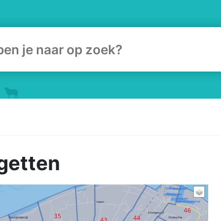
ulier
getten