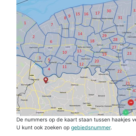
De nummers op de kaart staan tussen haakjes ve
De nummers op de kaart staan tussen haakjes ve
U kunt ook zoeken op
gebiedsnummer
.