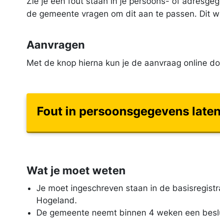
Zie je een fout staan in je persoons- of adresge
de gemeente vragen om dit aan te passen. Dit w
Aanvragen
Met de knop hierna kun je de aanvraag online do
Fout in persoons­gegevens late
Wat je moet weten
Je moet ingeschreven staan in de basisregist
Hogeland.
De gemeente neemt binnen 4 weken een besluit 