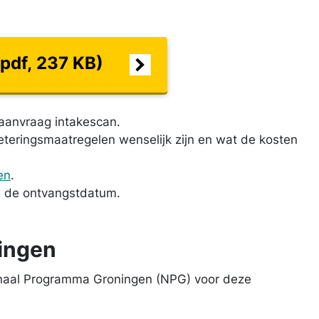
pdf, 237 KB)
aanvraag intakescan.
eteringsmaatregelen wenselijk zijn en wat de kosten
en
.
n de ontvangstdatum.
ingen
onaal Programma Groningen (NPG) voor deze