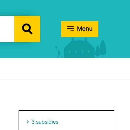
Menu
3 subsidies