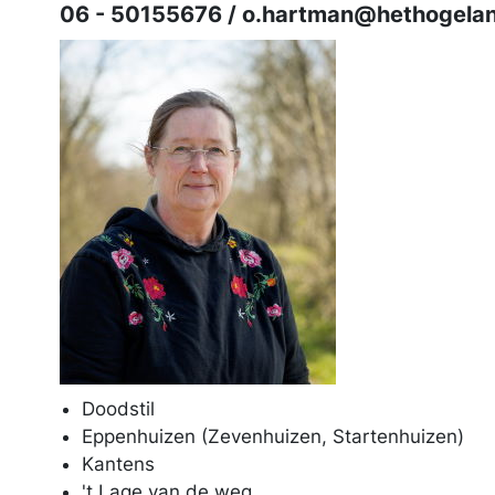
06 - 50155676 / o.hartman@hethogelan
Doodstil
Eppenhuizen (Zevenhuizen, Startenhuizen)
Kantens
't Lage van de weg