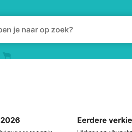
ulier
 2026
Eerdere verki
 leden van de gemeente­
Uitslagen van alle eerde