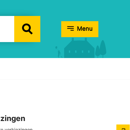
Menu
ezingen
re verkiezingen