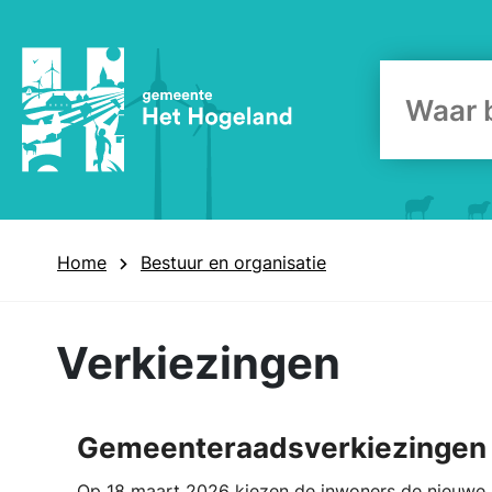
Zoekform
Home
Bestuur en organisatie
Verkiezingen
Gemeente­raadsverkiezingen
Op 18 maart 2026 kiezen de inwoners de nieuwe